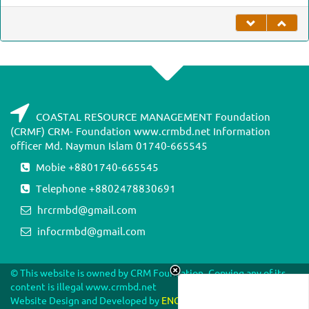
COASTAL RESOURCE MANAGEMENT Foundation
(CRMF) CRM- Foundation www.crmbd.net Information
officer Md. Naymun Islam 01740-665545
Mobie +8801740-665545
Telephone +8802478830691
hrcrmbd@gmail.com
infocrmbd@gmail.com
© This website is owned by CRM Foundation. Copying any of its
content is illegal www.crmbd.net
Website Design and Developed by
ENGINEERS BD NETWORK