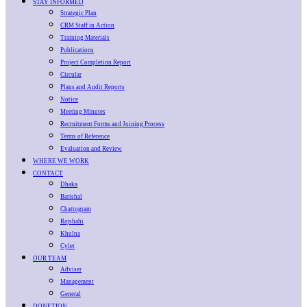
STAY INFORMED
Strategic Plan
CRM Staff in Action
Training Materials
Publications
Project Completion Report
Circular
Plans and Audit Reports
Notice
Meeting Minutes
Recruitment Forms and Joining Process
Terms of Reference
Evaluation and Review
WHERE WE WORK
CONTACT
Dhaka
Barishal
Chattogram
Rajshahi
Khulna
Cylet
OUR TEAM
Adviser
Management
General
DONETION