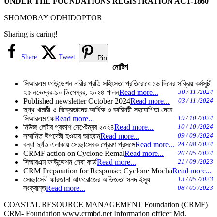
UNDER THE FOUNDATIONS REGISTRATION ACT-1860
SHOMOBAY ODHIDOPTOR
Sharing is caring!
Share
Tweet
Pin
নোটিশ
সিআরএম ফাউন্ডেশন নারীর প্রতি সহিংসতা প্রতিরোধে ১৬ দিনের সক্রিয় কর্মসূচী
২৫ নভেম্বর-১০ ডিসেম্বর, ২০২৪ পালন
Read more...
30 / 11 /2024
Published newsletter October 2024
Read more...
03 / 11 /2024
দুগ্ধ খামারী ও বিক্রেতাদের আর্থিক ও কারিগরী সহযোগিতা দেবে
সিআরএমএফ
Read more...
19 / 10 /2024
নিউজ লেটার প্রকাশ সেপ্টেম্বর ২০২৪
Read more...
10 / 10 /2024
সম্মানিত উপদেষ্টা হওয়ার আহবান
Read more...
09 / 09 /2024
বন্যা দুর্গত এলাকায় সেচ্ছাসেবক প্রেরণ প্রসঙ্গে
Read more...
24 / 08 /2024
CRMF action on Cyclone Remal
Read more...
26 / 05 /2024
সিআরএম ফাউন্ডেশন সেবা কার্ড
Read more...
21 / 09 /2023
CRM Preparation for Response; Cyclone Mocha
Read more...
সেচ্ছাসেবী ফারজানা আফরোজের অভিজ্ঞতা সনদ ইস্যু
13 / 05 /2023
সংক্রান্ত
Read more...
08 / 05 /2023
COASTAL RESOURCE MANAGEMENT Foundation (CRMF)
CRM- Foundation www.crmbd.net Information officer Md.