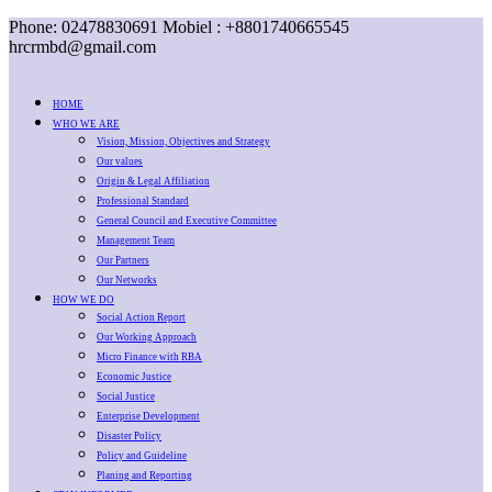
Phone: 02478830691 Mobiel : +8801740665545
hrcrmbd@gmail.com
HOME
WHO WE ARE
Vision, Mission, Objectives and Strategy
Our values
Origin & Legal Affiliation
Professional Standard
General Council and Executive Committee
Management Team
Our Partners
Our Networks
HOW WE DO
Social Action Report
Our Working Approach
Micro Finance with RBA
Economic Justice
Social Justice
Enterprise Development
Disaster Policy
Policy and Guideline
Planing and Reporting