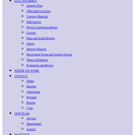
STAY INFORMED
Strategic Plan
CRM Staff in Action
Training Materials
Publications
Project Completion Report
Circular
Plans and Audit Reports
Notice
Meeting Minutes
Recruitment Forms and Joining Process
Terms of Reference
Evaluation and Review
WHERE WE WORK
CONTACT
Dhaka
Barishal
Chattogram
Rajshahi
Khulna
Cylet
OUR TEAM
Adviser
Management
General
DONETION