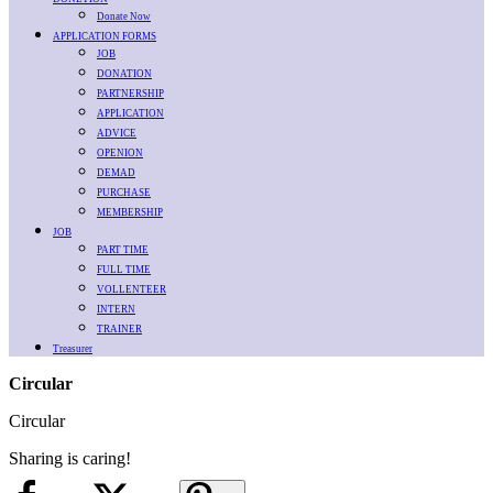
Donate Now
APPLICATION FORMS
JOB
DONATION
PARTNERSHIP
APPLICATION
ADVICE
OPENION
DEMAD
PURCHASE
MEMBERSHIP
JOB
PART TIME
FULL TIME
VOLLENTEER
INTERN
TRAINER
Treasurer
Circular
Circular
Sharing is caring!