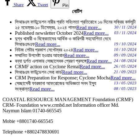
Share
Tweet
Pin
নোটিশ
সিআরএম ফাউন্ডেশন নারীর প্রতি সহিংসতা প্রতিরোধে ১৬ দিনের সক্রিয় কর্মসূচী
২৫ নভেম্বর-১০ ডিসেম্বর, ২০২৪ পালন
Read more...
30 / 11 /2024
Published newsletter October 2024
Read more...
03 / 11 /2024
দুগ্ধ খামারী ও বিক্রেতাদের আর্থিক ও কারিগরী সহযোগিতা দেবে
সিআরএমএফ
Read more...
19 / 10 /2024
নিউজ লেটার প্রকাশ সেপ্টেম্বর ২০২৪
Read more...
10 / 10 /2024
সম্মানিত উপদেষ্টা হওয়ার আহবান
Read more...
09 / 09 /2024
বন্যা দুর্গত এলাকায় সেচ্ছাসেবক প্রেরণ প্রসঙ্গে
Read more...
24 / 08 /2024
CRMF action on Cyclone Remal
Read more...
26 / 05 /2024
সিআরএম ফাউন্ডেশন সেবা কার্ড
Read more...
21 / 09 /2023
CRM Preparation for Response; Cyclone Mocha
Read more...
সেচ্ছাসেবী ফারজানা আফরোজের অভিজ্ঞতা সনদ ইস্যু
13 / 05 /2023
সংক্রান্ত
Read more...
08 / 05 /2023
COASTAL RESOURCE MANAGEMENT Foundation (CRMF)
CRM- Foundation www.crmbd.net Information officer Md.
Naymun Islam 01740-665545
Mobie +8801740-665545
Telephone +8802478830691