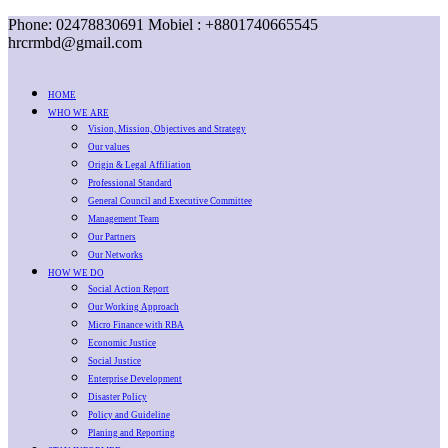
Phone: 02478830691 Mobiel : +8801740665545
hrcrmbd@gmail.com
HOME
WHO WE ARE
Vision, Mission, Objectives and Strategy
Our values
Origin & Legal Affiliation
Professional Standard
General Council and Executive Committee
Management Team
Our Partners
Our Networks
HOW WE DO
Social Action Report
Our Working Approach
Micro Finance with RBA
Economic Justice
Social Justice
Enterprise Development
Disaster Policy
Policy and Guideline
Planing and Reporting