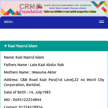
MENU
Kazi Nazrul Islam
Name:
Kazi Nazrul Islam
Fathers Name :
Late Kazi Abdur Rab
Mothers Name :
:Masuma Akter
Address:
C&B Road Kazi Para(1st Lane),22 no Word City
Corporation, Barishal.
Date of Birth :
14, July1983
NID :
0695122254844
Contact: 01724578956