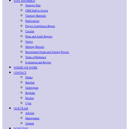
STAY INFORMED
Strategic Plan
CRM Staff in Action
Training Materials
Publications
Project Completion Report
Circular
Plans and Audit Reports
Notice
Meeting Minutes
Recruitment Forms and Joining Process
Terms of Reference
Evaluation and Review
WHERE WE WORK
CONTACT
Dhaka
Barishal
Chattogram
Rajshahi
Khulna
Cylet
OUR TEAM
Adviser
Management
General
DONETION