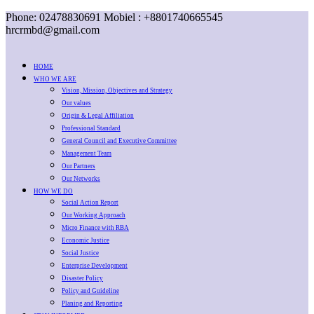
Phone: 02478830691 Mobiel : +8801740665545
hrcrmbd@gmail.com
HOME
WHO WE ARE
Vision, Mission, Objectives and Strategy
Our values
Origin & Legal Affiliation
Professional Standard
General Council and Executive Committee
Management Team
Our Partners
Our Networks
HOW WE DO
Social Action Report
Our Working Approach
Micro Finance with RBA
Economic Justice
Social Justice
Enterprise Development
Disaster Policy
Policy and Guideline
Planing and Reporting