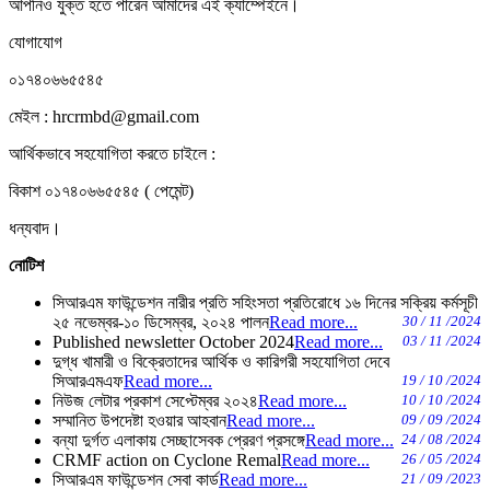
আপনিও যুক্ত হতে পারেন আমাদের এই ক্যাম্পেইনে।
যোগাযোগ
০১৭৪০৬৬৫৫৪৫
মেইল : hrcrmbd@gmail.com
আর্থিকভাবে সহযোগিতা করতে চাইলে :
বিকাশ ০১৭৪০৬৬৫৫৪৫ ( পেমেন্ট)
ধন্যবাদ।
নোটিশ
সিআরএম ফাউন্ডেশন নারীর প্রতি সহিংসতা প্রতিরোধে ১৬ দিনের সক্রিয় কর্মসূচী
২৫ নভেম্বর-১০ ডিসেম্বর, ২০২৪ পালন
Read more...
30 / 11 /2024
Published newsletter October 2024
Read more...
03 / 11 /2024
দুগ্ধ খামারী ও বিক্রেতাদের আর্থিক ও কারিগরী সহযোগিতা দেবে
সিআরএমএফ
Read more...
19 / 10 /2024
নিউজ লেটার প্রকাশ সেপ্টেম্বর ২০২৪
Read more...
10 / 10 /2024
সম্মানিত উপদেষ্টা হওয়ার আহবান
Read more...
09 / 09 /2024
বন্যা দুর্গত এলাকায় সেচ্ছাসেবক প্রেরণ প্রসঙ্গে
Read more...
24 / 08 /2024
CRMF action on Cyclone Remal
Read more...
26 / 05 /2024
সিআরএম ফাউন্ডেশন সেবা কার্ড
Read more...
21 / 09 /2023