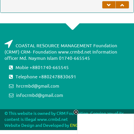
COASTAL RESOURCE MANAGEMENT Foundation
(CRMF) CRM- Foundation www.crmbd.net Information
officer Md. Naymun Islam 01740-665545
Mobie +8801740-665545
Telephone +8802478830691
hrcrmbd@gmail.com
infocrmbd@gmail.com
© This website is owned by CRM Foundation. Copying any of its
content is illegal www.crmbd.net
Website Design and Developed by
ENGINEERS BD NETWORK