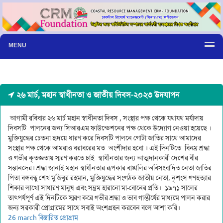
MENU
২৬ মার্চ, মহান স্বাধীনতা ও জাতীয় দিবস-২০২৩ উদযাপন
আগামী রবিবার ২৬ মার্চ মহান স্বাধীনতা দিবস , সংস্থার পক্ষ থেকে যথাযথ মর্যাদায়
দিবসটি পালনের জন্য সিআরএম ফাউন্ডেশনের পক্ষ থেকে উদ্যোগ নেওয়া হয়েছে ।
মুক্তিযুদ্ধের চেতনা হৃদয়ে ধারণ করে দিবসটি পালনে গোটা জাতির সাথে আমাদের
সংস্থার পক্ষ থেকে আমরাও বরাবরের মত অংশীদার হবো । এই দিনটিতে বিনম্র শ্রদ্ধা
ও গভীর কৃতজ্ঞতায় স্মরণ করতে চাই স্বাধীনতার জন্য আত্মদানকারী দেশের বীর
সন্তানদের। শ্রদ্ধা জানাই মহান স্বাধীনতার রূপকার বাঙালির অবিসংবাদিত নেতা জাতির
পিতা বঙ্গবন্ধু শেখ মুজিবুর রহমান, মুক্তিযুদ্ধের সংগঠক জাতীয় নেতা, নৃশংস গণহত্যার
শিকার লাখো সাধারণ মানুষ এবং সম্ভ্রম হারানো মা-বোনের প্রতি। ১৯৭১ সালের
তাৎপর্যপূর্ণ এই দিনটিকে স্মরণ করে গভীর শ্রদ্ধা ও ভাব গাম্ভীর্যের মাধ্যমে পালন করার
জন্য সরকারী প্রোগ্রামের সাথে সবাই অংশগ্রহন করবেন বলে আশা করি।
26 march বিস্তারিত প্রোগ্রাম