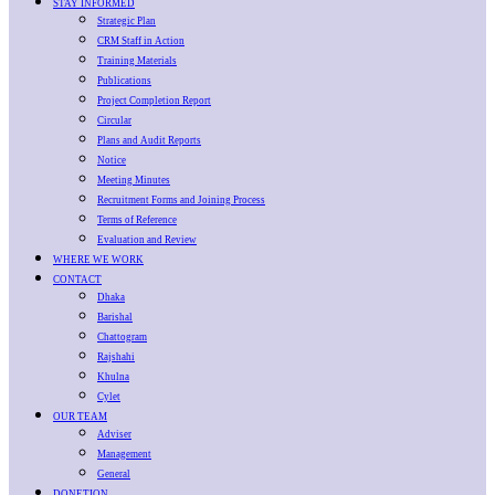
STAY INFORMED
Strategic Plan
CRM Staff in Action
Training Materials
Publications
Project Completion Report
Circular
Plans and Audit Reports
Notice
Meeting Minutes
Recruitment Forms and Joining Process
Terms of Reference
Evaluation and Review
WHERE WE WORK
CONTACT
Dhaka
Barishal
Chattogram
Rajshahi
Khulna
Cylet
OUR TEAM
Adviser
Management
General
DONETION