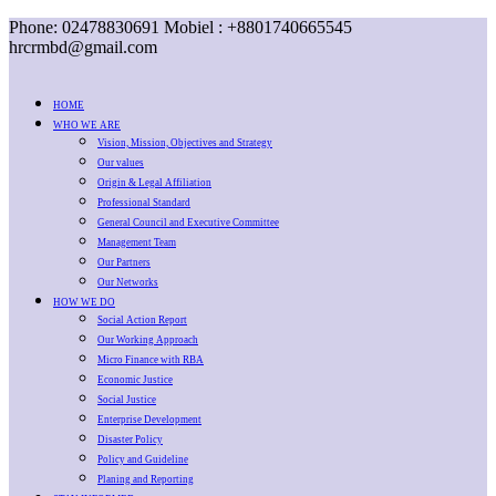
Phone: 02478830691 Mobiel : +8801740665545
hrcrmbd@gmail.com
HOME
WHO WE ARE
Vision, Mission, Objectives and Strategy
Our values
Origin & Legal Affiliation
Professional Standard
General Council and Executive Committee
Management Team
Our Partners
Our Networks
HOW WE DO
Social Action Report
Our Working Approach
Micro Finance with RBA
Economic Justice
Social Justice
Enterprise Development
Disaster Policy
Policy and Guideline
Planing and Reporting