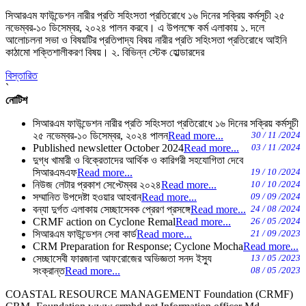
সিআরএম ফাউন্ডেশন নারীর প্রতি সহিংসতা প্রতিরোধে ১৬ দিনের সক্রিয় কর্মসূচী ২৫
নভেম্বর-১০ ডিসেম্বর, ২০২৪ পালন করবে। এ উপলক্ষে কর্ম এলাকায় ১. দলে
আলোচলনা সভা ও বিষয়টির প্রতিপাদ্য বিষয় নারীর প্রতি সহিংসতা প্রতিরোধে আইনি
কাঠামো শক্তিশালীকরণ বিষয়। ২. বিভিন্ন স্টেক হোল্ডারদের
বিস্তারিত
`
নোটিশ
সিআরএম ফাউন্ডেশন নারীর প্রতি সহিংসতা প্রতিরোধে ১৬ দিনের সক্রিয় কর্মসূচী
২৫ নভেম্বর-১০ ডিসেম্বর, ২০২৪ পালন
Read more...
30 / 11 /2024
Published newsletter October 2024
Read more...
03 / 11 /2024
দুগ্ধ খামারী ও বিক্রেতাদের আর্থিক ও কারিগরী সহযোগিতা দেবে
সিআরএমএফ
Read more...
19 / 10 /2024
নিউজ লেটার প্রকাশ সেপ্টেম্বর ২০২৪
Read more...
10 / 10 /2024
সম্মানিত উপদেষ্টা হওয়ার আহবান
Read more...
09 / 09 /2024
বন্যা দুর্গত এলাকায় সেচ্ছাসেবক প্রেরণ প্রসঙ্গে
Read more...
24 / 08 /2024
CRMF action on Cyclone Remal
Read more...
26 / 05 /2024
সিআরএম ফাউন্ডেশন সেবা কার্ড
Read more...
21 / 09 /2023
CRM Preparation for Response; Cyclone Mocha
Read more...
সেচ্ছাসেবী ফারজানা আফরোজের অভিজ্ঞতা সনদ ইস্যু
13 / 05 /2023
সংক্রান্ত
Read more...
08 / 05 /2023
COASTAL RESOURCE MANAGEMENT Foundation (CRMF)