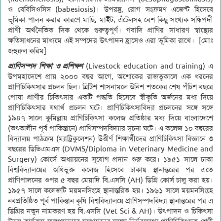
ও বেবিসিওসিস (babesiosis)। উপরন্তু, রোগ সংক্রমণ এজেন্ট হিসেবে
ভূমিকা পালন করার কারণে মাছি, মাইট, এঁটেলসহ বেশ কিছু সংখ্যক সন্ধিপদী
প্রাণী অর্থনৈতিক দিক থেকে গুরুত্বপূর্ণ। গবাদি প্রাণির সাধারণ স্বাস্থ্যের
ক্ষতিসাধনের মাধ্যমে এই সম্পদের উৎপাদন হ্রাসেও এরা ভূমিকা রাখে। [মোঃ
জহুরুল করিম]
প্রাণিসম্পদ শিক্ষা ও প্রশিক্ষণ
(Livestock education and training) এ
উপমহাদেশে প্রায় ২০০০ বছর আগে, অশোকের রাজত্বকালে এক ধরনের
প্রাণিচিকিৎসার প্রচলন ছিল। ব্রিটিশ শাসনামলে উনিশ শতকের শেষ পঁচিশ বছরে
পোষা প্রাণীর চিকিৎসার একটি পদ্ধতি হিসেবে স্বীকৃতি অর্জনের মধ্য দিয়ে
প্রাণিচিকিৎসার যথার্থ প্রচলন ঘটে। প্রাণিচিকিৎসাবিদ্যা প্রচলনের সঙ্গে সঙ্গে
১৯৪৭ সালে কুমিল্লায় প্রাণিচিকিৎসা কলেজ প্রতিষ্ঠার মধ্য দিয়ে বাংলাদেশে
(তৎকালীন পূর্ব পাকিস্তানে) প্রাণিসম্পদবিদ্যার সূচনা ঘটে। এ কলেজ ১০ বছরের
বিদ্যালয় পাঠক্রম (ম্যাট্রিকুলেশন) উত্তীর্ণ শিক্ষার্থীদের প্রাণিচিকিৎসা বিজ্ঞানে ৩
বছরের ডিভিএমএস (DVMS/Diploma in Veterinary Medicine and
Surgery) কোর্সে অধ্যায়নের সুযোগ প্রদান শুরু করে। ১৯৫১ সালে ঢাকা
বিশ্ববিদ্যালয়ের অধিভুক্ত কলেজ হিসেবে ঢাকায় স্থানান্তরের পর এতে
প্রাণিপালনের ওপর ৫ বছর মেয়াদি বি.এসসি (AH) ডিগ্রি কোর্স চালু করা হয়।
১৯৫৭ সালে কলেজটি ময়মনসিংহে স্থানান্তরিত হয়। ১৯৬১ সালে ময়মনসিংহে
নবপ্রতিষ্ঠিত পূর্ব পাকিস্তান কৃষি বিশ্ববিদ্যালয়ে প্রাণিসম্পদবিদ্যা স্থানান্তরের পর এ
ডিগ্রির নতুন নামকরণ হয় বি.এসসি (Vet Sci & AH)। উৎপাদন ও চিকিৎসা