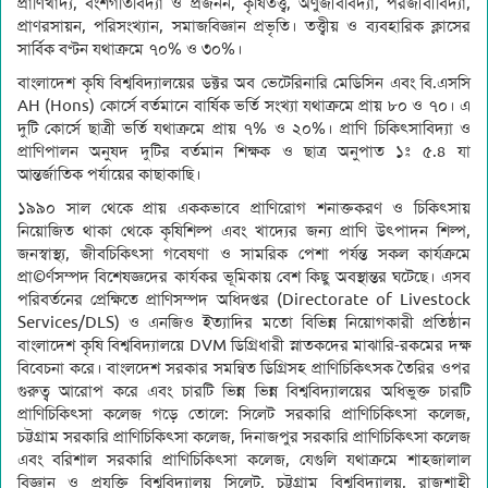
প্রাণিখাদ্য, বংশগতিবিদ্যা ও প্রজনন, কৃষিতত্ত্ব, অণুজীববিদ্যা, পরজীবীবিদ্যা,
প্রাণরসায়ন, পরিসংখ্যান, সমাজবিজ্ঞান প্রভৃতি। তত্ত্বীয় ও ব্যবহারিক ক্লাসের
সার্বিক বণ্টন যথাক্রমে ৭০% ও ৩০%।
বাংলাদেশ কৃষি বিশ্ববিদ্যালয়ের ডক্টর অব ভেটেরিনারি মেডিসিন এবং বি.এসসি
AH (Hons) কোর্সে বর্তমানে বার্ষিক ভর্তি সংখ্যা যথাক্রমে প্রায় ৮০ ও ৭০। এ
দুটি কোর্সে ছাত্রী ভর্তি যথাক্রমে প্রায় ৭% ও ২০%। প্রাণি চিকিৎসাবিদ্যা ও
প্রাণিপালন অনুষদ দুটির বর্তমান শিক্ষক ও ছাত্র অনুপাত ১ঃ ৫.৪ যা
আন্তর্জাতিক পর্যায়ের কাছাকাছি।
১৯৯০ সাল থেকে প্রায় এককভাবে প্রাণিরোগ শনাক্তকরণ ও চিকিৎসায়
নিয়োজিত থাকা থেকে কৃষিশিল্প এবং খাদ্যের জন্য প্রাণি উৎপাদন শিল্প,
জনস্বাস্থ্য, জীবচিকিৎসা গবেষণা ও সামরিক পেশা পর্যন্ত সকল কার্যক্রমে
প্রা©র্ণসম্পদ বিশেষজ্ঞদের কার্যকর ভূমিকায় বেশ কিছু অবস্থান্তর ঘটেছে। এসব
পরিবর্তনের প্রেক্ষিতে প্রাণিসম্পদ অধিদপ্তর (Directorate of Livestock
Services/DLS) ও এনজিও ইত্যাদির মতো বিভিন্ন নিয়োগকারী প্রতিষ্ঠান
বাংলাদেশ কৃষি বিশ্ববিদ্যালয়ে DVM ডিগ্রিধারী স্নাতকদের মাঝারি-রকমের দক্ষ
বিবেচনা করে। বাংলদেশ সরকার সমন্বিত ডিগ্রিসহ প্রাণিচিকিৎসক তৈরির ওপর
গুরুত্ব আরোপ করে এবং চারটি ভিন্ন ভিন্ন বিশ্ববিদ্যালয়ের অধিভুক্ত চারটি
প্রাণিচিকিৎসা কলেজ গড়ে তোলে: সিলেট সরকারি প্রাণিচিকিৎসা কলেজ,
চট্টগ্রাম সরকারি প্রাণিচিকিৎসা কলেজ, দিনাজপুর সরকারি প্রাণিচিকিৎসা কলেজ
এবং বরিশাল সরকারি প্রাণিচিকিৎসা কলেজ, যেগুলি যথাক্রমে শাহজালাল
বিজ্ঞান ও প্রযুক্তি বিশ্ববিদ্যালয় সিলেট, চট্টগ্রাম বিশ্ববিদ্যালয়, রাজশাহী