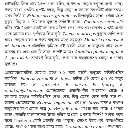
হাইডাটিড সিস্ট প্রায় ১৩% গরু, মহিষ, ছাগল ও ভেড়ার যকৃতে দেখা গেছে।
গরুর মধ্যে এগুলির ৫৮% বন্ধ্যা, কিন্তু ভেড়া ও ছাগলে সবগুলিই প্রজননক্ষম।
এসব সিস্ট যা
Echinococcus granulosus
ফিতাকৃমির লার্ভা, গোটা দেশে
কুকুর, বিড়াল ও শিয়ালের ক্ষুদ্রান্ত্রে সর্বদাই থাকে।
Coenurus cerebralis
ঘটিত ‘Gid’ রোগ প্রায়ই ছাগলের মস্তিষ্কে দেখা দেয় এবং দেশের ২-৩% ছাগল
এতে আক্রান্ত হয়। পূর্ণবয়স্ক ফিতাকৃমি
Taenia multiceps
কুকুরে বেশি দেখা
যায়। ভেড়ার বাচ্চা ও গরুর বাছুরের মধ্যে সহজদৃষ্ট
Moniezia expansa
ও
M. benedeni
প্রজাতির কৃমিতে ওই বয়সী ভেড়া ও বাছুরের প্রায় ২০%
আক্রান্ত হয় এবং রোগটি সারা দেশেই আছে।
Anoplocephala magna
ও
A. perfaliata
সাধারণ ফিতাকৃমি, দেখা যায় বাংলাদেশের ঘোড়া ও গাধার
ক্ষুদ্রান্ত্রে।
প্রোটোজোয়াঘটিত রোগের মধ্যে ১-২ বছর বয়সী বাছুরের কক্সিডিওসিস
সর্বাধিক।
Eimeria zurnii
বা
E. bovis
জনিত এই রোগে ৫-১০% বাছুর
আক্রান্ত হয়।
E. intricata
,
E. parva
,
E. faurei
,
E.
ninakohlyakimovae
প্রোটোজোয়া প্রজাতিগুলির সংক্রমণে ভেড়া ও
ছাগলের মধ্যেও কক্সিডিওসিস দেখা দেয়, কিন্তু তেমন কোন ক্ষতি ঘটে না।
রক্তের প্রোটোজোয়া
Bebesia bigemina
এবং
B. bovis
কখনও কখনও
বাছুরদের মধ্যে চোখে পড়ে (০.০৩%),
B. equi
পাওয়া যায় ঘোড়া ও গাধার
রক্তে। সম্প্রতি বাংলাদেশের উত্তর-পশ্চিম অঞ্চলে, প্রধানত বিদেশী সংকর গরুর
মধ্যে Theileria একটি প্রজাতি ধরা পড়েছে। দেশের উত্তর-পূর্ব জেলাগুলিতে
ঘোড়া, গাধা ও গরুর মধ্যে মাঝে মাঝে
Trypanosoma evansi
দেখা যায়।