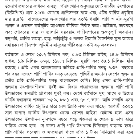
উদ্যোগ প্রসারের কার্যকর ব্যবস্থা। পরিসংখ্যান অনুসারে মোট জাতীয় উৎপাদের
(জিডিপি’র) প্রায় ২.৯% যোগায় প্রাণিসম্পদ খাত এবং এটির বার্ষিক প্রবৃদ্ধির
হার ৫.৫%। বাংলাদেশের জনসংখ্যার প্রায় ২০% গবাদি প্রাণি ও হাঁস-মুরগি
পালন ও প্রজনন কর্মসূচির আওতায় জীবিকা নির্বাহ করে। জমিচাষ, ভারবহন
এবং গোবরের সার ও জ্বালানি সরবরাহ প্রাণিসম্পদের গুরুত্বপূর্ণ অবদান।
তদুপরি, প্রাণির চামড়া, হাড়, নাড়িভুঁড়ি ও পালক ইত্যাদি বৈদেশিক মুদ্রা আয়ের
সহায়ক। প্রাণিসম্পদ ভূমিহীন মানুষের জীবিকার একটা বড় অবলম্বন।
বর্তমানে এ দেশে ২৫.৭ মিলিয়ন গরু, ০.৮৩ মিলিয়ন মহিষ, ১৪.৮ মিলিয়ন
ছাগল, ১.৯ মিলিয়ন ভেড়া, ১১৮.৭ মিলিয়ন মুরগি এবং ৩৪.১ মিলিয়ন হাঁস
রয়েছে । প্রতি একর আবাদযোগ্য জমিতে প্রাণি-পাখির ঘনত্ব ৭.৩৭। বছরের
পর বছর এদেশে প্রাণি-পাখির ঘনত্ব বেড়েছে। পৃথিবীর অন্যান্য দেশের তুলনায়
হেক্টর প্রতি প্রাণি-পাখির ঘনত্ব বাংলাদেশে বেশি। কিন্তু এসব প্রাণি-পাখির
তুলনায় উৎপাদনশীলতা খুবই কম বিধায় প্রয়োজনের তুলনায় প্রাণি-পাখি
উপজাতের জনপ্রতি প্রাপ্যতা খুবই কম। দেশে বর্তমানে দুধ, মাংস ও ডিমের
ঘাটতি যথাক্রমে শতকরা ৮৫.৯, ৮৮.১ এবং ৭০.৭ ভাগ। অতি সম্প্রতি এসব
উপজাতের বার্ষিক প্রবৃদ্ধির হারে বেশ উন্নতি লক্ষ্য করা যাচ্ছে। আগামী ২০২১
সাল নাগাদ জাতীয় উৎপাদন থেকে দেশের চাহিদা মেটাতে হলে এসব
উপজাতের উৎপাদন ন্যুনপক্ষে বছরে গড়ে শতকরা ৬ থেকে ৯ ভাগ হারে
বাড়িয়ে যেতে হবে। সে জন্যে প্রাণি-পাখি উপখাতে বিনিয়োগ বাড়াতে হবে।
প্রাণি-পাখির গবেষণা ও সম্প্রসারণ খাতে প্রতি ১ টাকা বিনিয়োগ করা হলে