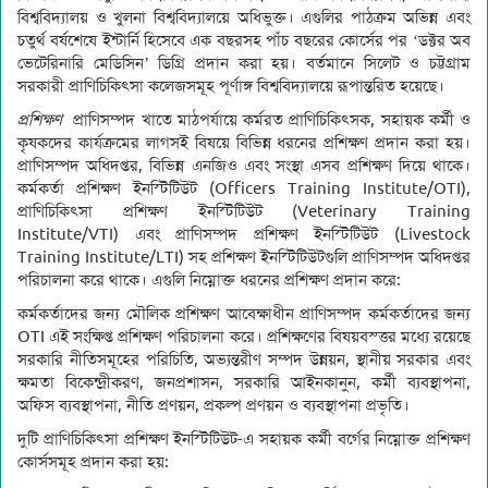
বিশ্ববিদ্যালয় ও খুলনা বিশ্ববিদ্যালয়ে অধিভুক্ত। এগুলির পাঠক্রম অভিন্ন এবং
চতুর্থ বর্ষশেষে ইন্টার্নি হিসেবে এক বছরসহ পাঁচ বছরের কোর্সের পর ‘ডক্টর অব
ভেটেরিনারি মেডিসিন’ ডিগ্রি প্রদান করা হয়। বর্তমানে সিলেট ও চট্টগ্রাম
সরকারী প্রাণিচিকিৎসা কলেজসমূহ পূর্ণাঙ্গ বিশ্ববিদ্যালয়ে রূপান্তরিত হয়েছে।
প্রশিক্ষণ
প্রাণিসম্পদ খাতে মাঠপর্যায়ে কর্মরত প্রাণিচিকিৎসক, সহায়ক কর্মী ও
কৃষকদের কার্যক্রমের লাগসই বিষয়ে বিভিন্ন ধরনের প্রশিক্ষণ প্রদান করা হয়।
প্রাণিসম্পদ অধিদপ্তর, বিভিন্ন এনজিও এবং সংস্থা এসব প্রশিক্ষণ দিয়ে থাকে।
কর্মকর্তা প্রশিক্ষণ ইনস্টিটিউট (Officers Training Institute/OTI),
প্রাণিচিকিৎসা প্রশিক্ষণ ইনস্টিটিউট (Veterinary Training
Institute/VTI) এবং প্রাণিসম্পদ প্রশিক্ষণ ইনস্টিটিউট (Livestock
Training Institute/LTI) সহ প্রশিক্ষণ ইনস্টিটিউটগুলি প্রাণিসম্পদ অধিদপ্তর
পরিচালনা করে থাকে। এগুলি নিম্নোক্ত ধরনের প্রশিক্ষণ প্রদান করে:
কর্মকর্তাদের জন্য মৌলিক প্রশিক্ষণ আবেক্ষাধীন প্রাণিসম্পদ কর্মকর্তাদের জন্য
OTI এই সংক্ষিপ্ত প্রশিক্ষণ পরিচালনা করে। প্রশিক্ষণের বিষয়বস্ত্তর মধ্যে রয়েছে
সরকারি নীতিসমূহের পরিচিতি, অভ্যন্তরীণ সম্পদ উন্নয়ন, স্থানীয় সরকার এবং
ক্ষমতা বিকেন্দ্রীকরণ, জনপ্রশাসন, সরকারি আইনকানুন, কর্মী ব্যবস্থাপনা,
অফিস ব্যবস্থাপনা, নীতি প্রণয়ন, প্রকল্প প্রণয়ন ও ব্যবস্থাপনা প্রভৃতি।
দুটি প্রাণিচিকিৎসা প্রশিক্ষণ ইনস্টিটিউট-এ সহায়ক কর্মী বর্গের নিম্নোক্ত প্রশিক্ষণ
কোর্সসমূহ প্রদান করা হয়: