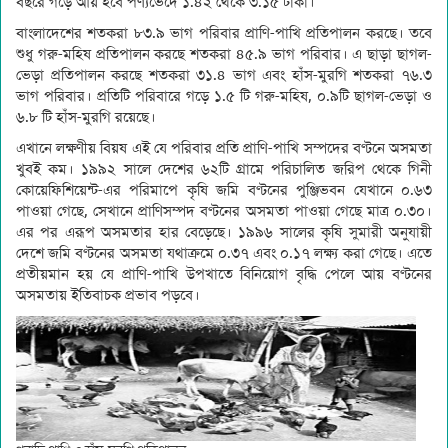
বছরে গড়ে আয় হবে পণ্যভেদে ১.৪২ থেকে ৩.১৫ টাকা।
বাংলাদেশের শতকরা ৮৩.৯ ভাগ পরিবার প্রাণি-পাখি প্রতিপালন করছে। তবে
শুধু গরু-মহিষ প্রতিপালন করছে শতকরা ৪৫.৯ ভাগ পরিবার। এ ছাড়া ছাগল-
ভেড়া প্রতিপালন করছে শতকরা ৩১.৪ ভাগ এবং হাঁস-মুরগি শতকরা ৭৬.৩
ভাগ পরিবার। প্রতিটি পরিবারে গড়ে ১.৫ টি গরু-মহিষ, ০.৯টি ছাগল-ভেড়া ও
৬.৮ টি হাঁস-মুরগি রয়েছে।
এখানে লক্ষণীয় বিয়ষ এই যে পরিবার প্রতি প্রাণি-পাখি সম্পদের বণ্টনে অসমতা
খুবই কম। ১৯৯২ সালে দেশের ৬২টি গ্রামে পরিচালিত জরিপ থেকে গিনী
কোয়েফিশিয়েন্ট-এর পরিমাপে কৃষি জমি বণ্টনের পুঞ্জিভবন যেখানে ০.৬৩
পাওয়া গেছে, সেখানে প্রাণিসম্পদ বণ্টনের অসমতা পাওয়া গেছে মাত্র ০.৩০।
এর পর এরূপ অসমতার হার বেড়েছে। ১৯৯৬ সালের কৃষি সুমারী অনুযায়ী
দেশে জমি বণ্টনের অসমতা যথাক্রমে ০.৩৭ এবং ০.১৭ লক্ষ্য করা গেছে। এতে
প্রতীয়মান হয় যে প্রাণি-পাখি উপখাতে বিনিয়োগ বৃদ্ধি পেলে আয় বণ্টনের
অসমতায় ইতিবাচক প্রভাব পড়বে।