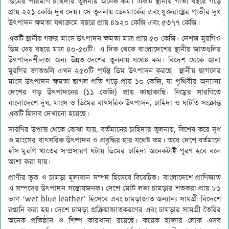
ডিমের পরিমাণ চাহিদার তুলনায় অনেক কম। একটি স্থানীয় গাভী বছরে গড়ে
প্রায় ২২১ কেজি দুধ দেয়। সে তুলনায় ডেনমার্কের এবং যুক্তরাষ্ট্রের গাভীর দুধ
উৎপাদন ক্ষমতা যথাক্রমে বছরে প্রায় ৪৯২০ কেজি এবং ৫৩৭৭ কেজি।
একটি স্থানীয় গরুর মাংস উৎপাদন ক্ষমতা মাত্র প্রায় ৫০ কেজি। দেশজ মুরগিও
ডিম দেয় বছরে মাত্র ৪০-৫০টি। এ দিক থেকে বাংলাদেশের স্থানীয় জাতগুলির
উৎপাদনশীলতা অন্য উন্নত দেশের তুলনায় যথেষ্ট কম। বিদেশ থেকে আনা
মুরগির জাতগুলি এখন ২৫০টি পর্যন্ত ডিম উৎপাদন করছে। স্থানীয় ছাগলের
মাংস উৎপাদন ক্ষমতা ছাগল প্রতি গড়ে প্রায় ১০ কেজি, যা পৃথিবীর অন্যান্য
দেশের গড় উৎপাদনের (১১ কেজি) প্রায় কাছাকাছি। নিম্নের সারণিতে
বাংলাদেশে দুধ, মাংস ও ডিমের বাৎসরিক উৎপাদন, চাহিদা ও ঘাটতি সংক্রান্ত
একটি হিসাব দেখানো হয়েছে।
সারণির উপাত্ত থেকে বোঝা যায়, বর্তমানের চাহিদার তুলনায়, বিশেষ করে দুধ
ও মাংসের বাৎসরিক উৎপাদন ও প্রবৃদ্ধির হার যথেষ্ট কম। তবে দেশে বর্তমানে
হাঁস-মুরগি খাতের সম্প্রসারণ ঘটায় ডিমের চাহিদা অনেকটাই পূরণ হবে বলে
আশা করা যায়।
প্রাণীর ত্বক ও চামড়া মূল্যবান সম্পদ হিসেবে বিবেচিত। বাংলাদেশে প্রাণিজাত
এ সম্পদের উৎপাদন সন্তোষজনক। দেশে মোট লভ্য চামড়ার শতকরা প্রায় ৮১
ভাগ ‘wet blue leather’ হিসেবে এবং চামড়াজাত অন্যান্য সামগ্রী বিদেশে
রপ্তানি করা হয়। দেশে চামড়া প্রক্রিয়াজাতকরণের এবং চামড়ার সামগ্রী তৈরির
অনেক প্রতিষ্ঠান ও শিল্প কারখানা রয়েছে। কয়েক হাজার লোক এসব