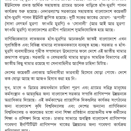
ইউনিসেফ প্রদত্ত আর্থিক সহায়তায় গ্রামের অনেক বাড়িতে হাঁস-মুরগি পালন
কার্যক্রম শুরু হয়েছে। নেদারল্যান্ড সরকারের সহায়তায় বাংলাদেশে কয়েকটি
হাঁস-মুরগি পালন ইউনিট স্থাপিত হয়েছে। দুটি সংকর জাতের মোরগ- ‘রূপালী’
(সাদা লেগহর্ন মুরগা ফাওমি মুরগি) ও ‘সোনালী’ (আর আই আর মুরগা
ফাওমি মুরগি) বাংলাদেশের গ্রামীণ পরিবেশে সুঅভিযোজিত হয়ে আছে।
বাণিজ্যিকভাবে লাভজনক হাঁস-মুরগির অনেকগুলি জাতই বাংলাদেশে এখন
সুপ্রতিষ্ঠিত এবং বিভিন্ন খামারে লাভজনকভাবে ব্যবহূত হচ্ছে। সরকার ও হাঁস-
মুরগি ব্যবসায়ীদের গৃহীত সম্প্রসারণ উদ্যোগের ফলে দেশে এই জাতীয় খামার
ক্রমাগত বাড়ছে। সরকারি ও বেসরকারি খামার ছাড়াও সামরিক বিভাগের এই
জাতীয় কিছু খামার রয়েছে যা সেনাবাহিনীর আংশিক চাহিদা মিটায়।
দেশের কয়েকটি এলাকায় অধিবাসীরা ভারবাহী হিসেবে ঘোড়া পোষে। দেশে
কত ঘোড়া আছে তা আজও হিসাব করা হয় নি।
দুধ, মাংস ও ডিমের ক্রমবর্ধমান চাহিদা পূরণ এবং গ্রামের দরিদ্র মানুষের
কর্মসংস্থান ও আয়বৃদ্ধির জন্য বাংলাদেশ সরকার সম্প্রতি প্রাণিসম্পদ উন্নয়নকে
অগ্রাধিকার দিয়েছে। এই কর্মকান্ডের প্রায়োগিক দিকগুলির কার্যকর সংগঠনের
জন্য বাংলাদেশ কৃষি বিশ্ববিদ্যালয় এবং দেশের অন্যান্য প্রাণিবিজ্ঞান
বিশ্ববিদ্যালয় ও কলেজের মতো নানা শিক্ষা প্রতিষ্ঠান প্রয়োজনীয় দক্ষ কর্মীদের
শিক্ষা ও প্রশিক্ষণ দিয়ে থাকে। ঢাকার সাভারে অবস্থিত বাংলাদেশ প্রাণিসম্পদ
গবেষণা ইনস্টিটিউট প্রাণিসম্পদ খাতের উন্নয়নের জন্য গবেষণা কার্যক্রম
পরিচালনা করে।