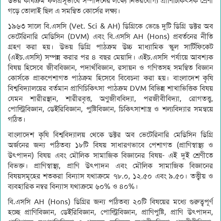
উভয় কার্যক্রম ফলপ্রসূভাবে সম্পাদনের লক্ষ্যে নির্ভরযোগ্য প্রাণিচিকিৎসক শ্রেণী
গড়ে তোলাই ছিল এ সমন্বিত কোর্সের লক্ষ্য।
১৯৬৩ সালে বি.এসসি (Vet. Sci & AH) ডিগ্রিকে ভেঙে দুটি ডিগ্রি ডক্টর অব
ভেটেরিনারি মেডিসিন (DVM) এবং বি.এসসি AH (Hons) প্রবর্তনের নীতি
গ্রহণ করা হয়। উভয় ডিগ্রি পাঠক্রম উচ্চ মাধ্যামিক স্কুল সার্টিফিকেট
(এইচ.এসসি) সম্পন্ন করার পর ৪ বছর মেয়াদি। এইচ.এসসি পর্যায়ে আবশ্যক
বিষয় হিসেবে জীববিজ্ঞান, পদার্থবিজ্ঞান, রসায়ন ও গণিতসহ সমন্বিত বিজ্ঞান
কোর্সকে প্রাকপেশাগত পাঠক্রম হিসেবে বিবেচনা করা হয়। বাংলাদেশ কৃষি
বিশ্ববিদ্যালয়ের বর্তমান প্রাণিচিকিৎসা পাঠক্রম DVM বিভিন্ন শাখাভিত্তিক বিষয়
যেমন শারীরস্থান, শারীরবৃত্ত, অণুজীববিদ্যা, পরজীবীবিদ্যা, রোগতত্ত্ব,
পোল্ট্রিবিজ্ঞান, ডেইরিবিজ্ঞান, পুষ্টিবিজ্ঞান, চিকিৎসাশাস্ত্র ও শল্যবিদ্যার সমন্বয়ে
গঠিত।
বাংলাদেশ কৃষি বিশ্ববিদ্যালয় থেকে ডক্টর অব ভেটেরিনারি মেডিসিন ডিগ্রি
অর্জনের জন্য পঠিতব্য ১৮টি বিষয় সাধারণভাবে পেশাগত (প্রাণিস্বাস্থ্য ও
উৎপাদন) বিষয় এবং মৌলিক সামাজিক বিজ্ঞানের বিষয়- এই দুই শ্রেণীতে
বিভক্ত। প্রাণিস্বাস্থ্য, প্রাণি উৎপাদন এবং মৌলিক সামাজিক বিজ্ঞানের
বিষয়সমূহের শতকরা বিন্যাস যথাক্রমে ৭৮.০, ১২.৫০ এবং ৯.৫০। তত্ত্বীয় ও
ব্যবহারিক নম্বর বিন্যাস যথাক্রমে ৬০% ও ৪০%।
বি.এসসি AH (Hons) ডিগ্রির জন্য পঠিতব্য ২০টি বিষয়ের মধ্যে গুরুত্বপূর্ণ
হচ্ছে প্রাণিবিজ্ঞান, ডেইরিবিজ্ঞান, পোল্ট্রিবিজ্ঞান, প্রাণিপুষ্টি, প্রাণি উৎপাদন,