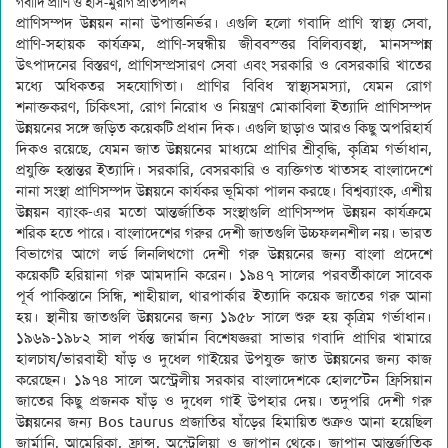
গবাদি প্রাণি ও হাঁস-মুরগি প্রতিপালন
প্রাণিসম্পদ উন্নয়ন নানা উপাত্তনির্ভর। এগুলি হলো গবাদি প্রাণি স্বাস্থ্য সেবা,
প্রাণি-সহায়ক কার্যক্রম, প্রাণি-সন্বন্ধীয় জীববস্ত্তর বিলিব্যবস্থা, মানসম্পন্ন
উৎপাদনের বিস্তরণ, প্রাণিসম্প্রসারণ সেবা এবং সরকারি ও বেসরকারি খাতের
মধ্যে অধিকতর সহযোগিতা। প্রাণির বিবিধ স্বাস্থ্যসমস্যা, যেমন রোগ
শনাক্তকরণ, চিকিৎসা, রোগ নিরোধ ও নিয়ন্ত্রণ মোকাবিলা ইত্যাদি প্রাণিসম্পদ
উন্নয়নের সঙ্গে জড়িত কয়েকটি প্রধান দিক। এগুলি ছাড়াও আরও কিছু অপরিহার্য
দিকও রয়েছে, যেমন জাত উন্নয়নের মাধ্যমে প্রাণির শ্রীবৃদ্ধি, কৃত্রিম গর্ভাধান,
প্রযুক্তি হস্তান্তর ইত্যাদি। সরকারি, বেসরকারি ও ব্যক্তিগত খাতসহ বাংলাদেশে
নানা সংস্থা প্রাণিসম্পদ উন্নয়নে কার্যকর ভূমিকা পালন করছে। বিশ্বব্যাংক, এশীয়
উন্নয়ন ব্যাংক-এর মতো আন্তর্জাতিক সংস্থাগুলি প্রাণিসম্পদ উন্নয়ন কার্যক্রমে
শরিক হতে পারে। বাংলাদেশের গরুর দেশী জাতগুলি উচ্চফলনশীল নয়। ভারত
বিভাগের আগে লর্ড লিনলিথগো দেশী গরু উন্নয়নের জন্য বাংলা প্রদেশে
কয়েকটি হরিয়ানা গরু আমদানি করেন। ১৯৪৭ সালের পরবর্তীকালে সাবেক
পূর্ব পাকিস্তানে সিন্ধি, শাহীয়াল, থারপার্কার ইত্যাদি কয়েক জাতের গরু আনা
হয়। স্থানীয় জাতগুলি উন্নয়নের জন্য ১৯৫৮ সালে শুরু হয় কৃত্রিম গর্ভাধান।
১৯৬৯-১৯৮২ সাল পর্যন্ত জার্মান বিশেষজ্ঞরা সাভার গবাদি প্রাণির খামারে
হালচাষ/ভারবাহী ষাঁড় ও দুধেল গাইয়ের উপযুক্ত জাত উন্নয়নের জন্য কাজ
করেছেন। ১৯৭৪ সালে অস্ট্রেলীয় সরকার বাংলাদেশকে হোলস্টেন ফ্রিসিয়ান
জাতের কিছু প্রজনক ষাঁড় ও দুধেল গাই উপহার দেয়। তদুপরি দেশী গরু
উন্নয়নের জন্য Bos taurus প্রজাতির ষাঁড়ের হিমায়িত শুত্রুও আনা হয়েছিল
জার্মানি, আমেরিকা, ফ্রান্স, অস্ট্রেলিয়া ও জাপান থেকে। জাপান আন্তর্জাতিক