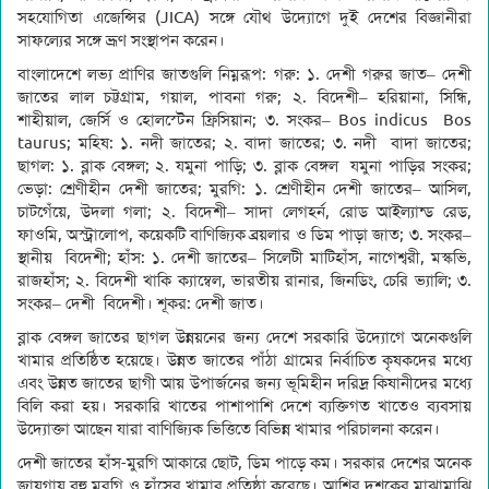
সহযোগিতা এজেন্সির (JICA) সঙ্গে যৌথ উদ্যোগে দুই দেশের বিজ্ঞানীরা
সাফল্যের সঙ্গে ভ্রূণ সংস্থাপন করেন।
বাংলাদেশে লভ্য প্রাণির জাতগুলি নিম্নরূপ: গরু: ১. দেশী গরুর জাত– দেশী
জাতের লাল চট্টগ্রাম, গয়াল, পাবনা গরু; ২. বিদেশী– হরিয়ানা, সিন্ধি,
শাহীয়াল, জের্সি ও হোলস্টেন ফ্রিসিয়ান; ৩. সংকর– Bos indicus Bos
taurus; মহিষ: ১. নদী জাতের; ২. বাদা জাতের; ৩. নদী বাদা জাতের;
ছাগল: ১. ব্লাক বেঙ্গল; ২. যমুনা পাড়ি; ৩. ব্লাক বেঙ্গল যমুনা পাড়ির সংকর;
ভেড়া: শ্রেণীহীন দেশী জাতের; মুরগি: ১. শ্রেণীহীন দেশী জাতের– আসিল,
চাটগেঁয়ে, উদলা গলা; ২. বিদেশী– সাদা লেগহর্ন, রোড আইল্যান্ড রেড,
ফাওমি, অস্ট্রালোপ, কয়েকটি বাণিজ্যিক ব্রয়লার ও ডিম পাড়া জাত; ৩. সংকর–
স্থানীয় বিদেশী; হাঁস: ১. দেশী জাতের– সিলেটী মাটিহাঁস, নাগেশ্বরী, মস্কভি,
রাজহাঁস; ২. বিদেশী খাকি ক্যাম্বেল, ভারতীয় রানার, জিনডিং, চেরি ভ্যালি; ৩.
সংকর– দেশী বিদেশী। শূকর: দেশী জাত।
ব্লাক বেঙ্গল জাতের ছাগল উন্নয়নের জন্য দেশে সরকারি উদ্যোগে অনেকগুলি
খামার প্রতিষ্ঠিত হয়েছে। উন্নত জাতের পাঁঠা গ্রামের নির্বাচিত কৃষকদের মধ্যে
এবং উন্নত জাতের ছাগী আয় উপার্জনের জন্য ভূমিহীন দরিদ্র কিষানীদের মধ্যে
বিলি করা হয়। সরকারি খাতের পাশাপাশি দেশে ব্যক্তিগত খাতেও ব্যবসায়
উদ্যোক্তা আছেন যারা বাণিজ্যিক ভিত্তিতে বিভিন্ন খামার পরিচালনা করেন।
দেশী জাতের হাঁস-মুরগি আকারে ছোট, ডিম পাড়ে কম। সরকার দেশের অনেক
জায়গায় বহু মুরগি ও হাঁসের খামার প্রতিষ্ঠা করেছে। আশির দশকের মাঝামাঝি