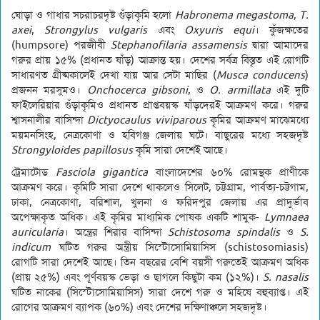
ঘোড়া ও গাধার সচরাচরদৃষ্ট গুঁড়াকৃমি হলো
Habronema megastoma
,
T.
axei
,
Strongylus vulgaris
এবং
Oxyuris equi
। কুঁজক্ষতের
(humpsore) পরজীবী
Stephanofilaria assamensis
দ্বারা আমাদের
গরুর প্রায় ১৫% (প্রধানত ষাঁড়) আক্রান্ত হয়। দেশের সর্বত্র বিস্তৃত এই রোগটি
সাধারণত গ্রীষ্মকালেই দেখা যায় আর সেটা মাছির (
Musca conducens
)
প্রজনন মরসুমও।
Onchocerca gibsoni
, ও
O. armillata
এই দুটি
ফাইলেরিয়ার গুঁড়াকৃমিও প্রধানত প্রাপ্তবয়স্ক ষাঁড়দেরই আক্রমণ করে। গরুর
শ্বাসনালীর বাসিন্দা
Dictyocaulus viviparous
কৃমির আক্রমণ মাঝেমধ্যে
ময়মনসিংহ, নেত্রকোণা ও হবিগঞ্জ জেলায় ঘটে। বাছুরের মধ্যে সহজদৃষ্ট
Strongyloides papillosus
কৃমি সারা দেশেই আছে।
ট্রেমাটোড
Fasciola gigantica
বাংলাদেশের ৬০% রোমন্থক প্রাণীকে
আক্রমণ করে। কৃমিটি সারা দেশে থাকলেও সিলেট, চট্টগ্রাম, পার্বত্য-চট্টগাম,
ঢাকা, নেত্রকোণা, বরিশাল, খুলনা ও ফরিদপুর জেলায় এর প্রাদুর্ভাব
অপেক্ষাকৃত অধিক। এই কৃমির মাধ্যমিক পোষক একটি শামুক-
Lymnaea
auricularia
। অন্ত্রের শিরার বাসিন্দা
Schistosoma spindalis
ও
S.
indicum
ঘটিত গরুর অন্ত্রীয় সিস্টোসোমিয়াসিস (schistosomiasis)
রোগটি সারা দেশেই আছে। তিন বছরের বেশি বয়সী গরুতেই আক্রমণ অধিক
(প্রায় ২৫%) এবং পূর্ণবয়স্ক ভেড়া ও ছাগলে কিছুটা কম (১২%)।
S. nasalis
ঘটিত নাকের (সিস্টোসোমিয়াসিস) সারা দেশে গরু ও মহিষে বহুব্যাপ্ত। এই
রোগের আক্রমণ ব্যাপক (৬০%) এবং দেশের দক্ষিণাঞ্চলে সহজদৃষ্ট।