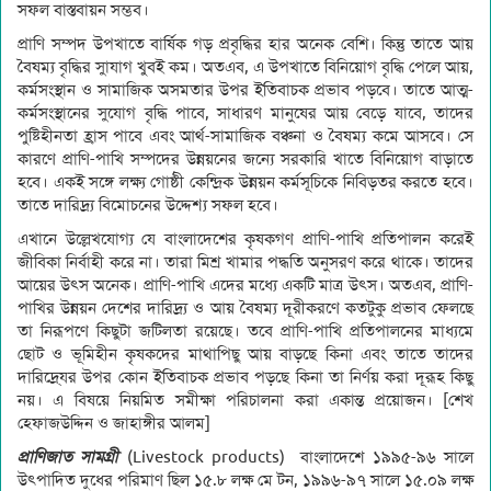
সফল বাস্তবায়ন সম্ভব।
প্রাণি সম্পদ উপখাতে বার্ষিক গড় প্রবৃদ্ধির হার অনেক বেশি। কিন্তু তাতে আয়
বৈষম্য বৃদ্ধির সুাযাগ খুবই কম। অতএব, এ উপখাতে বিনিয়োগ বৃদ্ধি পেলে আয়,
কর্মসংস্থান ও সামাজিক অসমতার উপর ইতিবাচক প্রভাব পড়বে। তাতে আত্ম-
কর্মসংস্থানের সুযোগ বৃদ্ধি পাবে, সাধারণ মানুষের আয় বেড়ে যাবে, তাদের
পুষ্টিহীনতা হ্রাস পাবে এবং আর্থ-সামাজিক বঞ্চনা ও বৈষম্য কমে আসবে। সে
কারণে প্রাণি-পাখি সম্পদের উন্নয়নের জন্যে সরকারি খাতে বিনিয়োগ বাড়াতে
হবে। একই সঙ্গে লক্ষ্য গোষ্ঠী কেন্দ্রিক উন্নয়ন কর্মসূচিকে নিবিড়তর করতে হবে।
তাতে দারিদ্র্য বিমোচনের উদ্দেশ্য সফল হবে।
এখানে উল্লেখযোগ্য যে বাংলাদেশের কৃষকগণ প্রাণি-পাখি প্রতিপালন করেই
জীবিকা নির্বাহী করে না। তারা মিশ্র খামার পদ্ধতি অনুসরণ করে থাকে। তাদের
আয়ের উৎস অনেক। প্রাণি-পাখি এদের মধ্যে একটি মাত্র উৎস। অতএব, প্রাণি-
পাখির উন্নয়ন দেশের দারিদ্র্য ও আয় বৈষম্য দূরীকরণে কতটুকু প্রভাব ফেলছে
তা নিরূপণে কিছুটা জটিলতা রয়েছে। তবে প্রাণি-পাখি প্রতিপালনের মাধ্যমে
ছোট ও ভূমিহীন কৃষকদের মাথাপিছু আয় বাড়ছে কিনা এবং তাতে তাদের
দারিদ্রে্যর উপর কোন ইতিবাচক প্রভাব পড়ছে কিনা তা নির্ণয় করা দূরূহ কিছু
নয়। এ বিষয়ে নিয়মিত সমীক্ষা পরিচালনা করা একান্ত প্রয়োজন। [শেখ
হেফাজউদ্দিন ও জাহাঙ্গীর আলম]
প্রাণিজাত সামগ্রী
(Livestock products) বাংলাদেশে ১৯৯৫-৯৬ সালে
উৎপাদিত দুধের পরিমাণ ছিল ১৫.৮ লক্ষ মে টন, ১৯৯৬-৯৭ সালে ১৫.০৯ লক্ষ