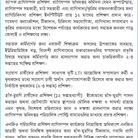
ব্যাপক প্রাণিসম্পদ প্রশিক্ষণ
প্রাণিসম্পদ অধিদপ্তর কর্মিদল যেমন কম্পাউন্ডার,
প্রাণিসম্পদ সহকারী, মাঠ সহকারী এবং প্রাণিখাদ্য/কৃত্রিম প্রজননকারীদের জন্য
প্রাণিচিকিৎসা প্রশিক্ষণ ইনস্টিটিউট প্রায় ১২ মাসের প্রশিক্ষণ প্রদান করে।
গবেষণা কলাকৌশল, টিকাদান, চিকিৎসা সহযোগিতা, প্রাণিখাদ্য সম্প্রসারণ ও
কৃত্রিম প্রজননের মতো বিশেষজ্ঞ পর্যায়ের কার্যক্রমের জন্য সহায়ক জনবল গড়ে
তোলাই এ প্রশিক্ষণের লক্ষ্য।
সহায়ক কর্মিবর্গের জন্য নবায়নী শিক্ষাক্রম
ফসলের উপজাতের ব্যবহার,
ইউরিয়ামিশ্রিত খড়, বিদেশী প্রাণিখাদ্যের প্রকারভেদগুলির সম্প্রসারণ প্রভৃতি
বিষয়ে সহায়ক কর্মিবর্গের জ্ঞান হালনাগাদ করার জন্য চাকরিকালীন ২-৩
সপ্তাহের সংক্ষিপ্ত প্রশিক্ষণ।
সংযোগ চাষীদের প্রশিক্ষণ
সাধাণত দুটি LTI আয়োজিত সম্প্রসারণ কর্মী ও
কৃষকদের মধ্যে সংযোগ চাষী অর্থাৎ যোগাযোগকারী হিসেবে কাজ করার জন্য
নির্বাচিত কৃষকদের (২-৩ সপ্তাহ) প্রশিক্ষণ।
হাঁস-মুরগি চাষীদের প্রশিক্ষণ
(১২ সপ্তাহব্যাপী) ইতোমধ্যে হাঁস-মুরগি পালন
করছেন অথবা ছোটখাটো খামার স্থাপনের মৌলিক দক্ষতা ও সামর্থ্য রয়েছে
এমন কৃষক, বিশেষত মহিলাদের জ্ঞান ও দক্ষতা হালনাগাদ করার লক্ষ্যে
প্রাণিসম্পদ অধিদপ্তর পরিচালিত পোল্ট্রি খামারগুলির মাধ্যমে প্রদত্ত প্রশিক্ষণ।
এনজিও পরিচালিত প্রশিক্ষণ
প্রাণিসম্পদ কার্যক্রমে নিয়োজিত অধিকাংশ এনজিও
আগ্রহী অথবা নিবন্ধিত কৃষকদের জন্য হাঁস-মুরগির টিকাদান, গবাদি প্রাণি
পালন, কৃত্রিম প্রজনন প্রভৃতি বিষয়ে সপ্তাহব্যাপী বিভিন্ন কোর্সের আয়োজন করে