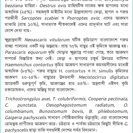
bezziana
মাছিরা।
Oestrus ovis
মাছিঘটিত নাকের ক্ষত ছাগলের মধ্যে
অত্যধিক (২৫%)। সহজদৃষ্ট মাইটের মধ্যে উল্লেখযোগ্য ভেড়া, ছাগল ও গরুর
পরজীবী
Sarcoptes scabiei
ও
Psoroptes ovis
; এদের আক্রমণ
মাঝারি (প্রায় ১০%), সাধারণত শীতকালেই এদের প্রাদুর্ভাব ঘটে এবং সারা
দেশে দেখা যায়।
ক্ষুদ্রান্ত্রবাসী
Neoascaris vitulorum
ঘটিত কৃমিরোগ বাংলাদেশে গরুর
বাচ্ছা পালনের একটি বড় অন্তরায়। প্রায় ৭০% বাছুর এই কৃমিতে আক্রান্ত হয়।
Parascaris equorum
কৃমি ঘোড়ার ক্ষুদ্রান্ত্রে পাওয়া গেছে, তবে আক্রমণ
সম্পর্কে বিস্তারিত তথ্য নেই। ভেড়া ও ছাগলের চতুর্থ উদরের বাসিন্দা
Haemonchus contortus
কৃমির আক্রমণ সাধারণত কমবয়সীদের মধ্যেই
অত্যধিক (৮৫%)। গরুর বাছুরে H. contortus ও H. simulis কৃমিদের
আক্রমণ ২০-২৪%। বাছুরের উদরবাসী
Mecistocirrus digitatus
আরেকটি গুরুত্বপূর্ণ কৃমি, আক্রান্তের হার ৪৪%। অন্ত্রবাসী এইসব কৃমি
রক্তচোষকও, এদের অস্তিত্ব সারা বাংলাদেশে।
Trichostrongylus axei
,
T. colubriformis
,
Cooperia pectinata
,
C. punctata
,
Oesophagostomum radiatum
,
O.
columbianum
,
Bunostomum bovis
,
B. phlebotomum
,
Gaigeria pachyscelis
সাধারণ পৌষ্ঠিকনালির গুঁড়াকৃমি; এরা বাংলাদেশের
রোমন্থক প্রাণীদের আক্রমণ করে। চট্টগ্রাম ও পার্বত্য চট্টগ্রামে কিছুটা সীমিত
G.
pachyscelis
ছাড়া বাকি সবগুলিই দেশের সর্বত্র বিদ্যমান।