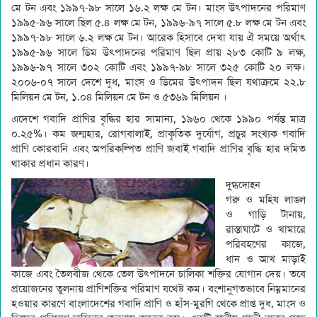
মে টন এবং ১৯৯৭-৯৮ সালে ১৬.২ লক্ষ মে টন। মাংস উৎপাদনের পরিমাণ
১৯৯৫-৯৬ সালে ছিল ৫.৪ লক্ষ মে টন, ১৯৯৬-৯৭ সালে ৫.৮ লক্ষ মে টন এবং
১৯৯৭-৯৮ সালে ৬.২ লক্ষ মে টন। আরেক হিসাবে দেখা যায় ঐ সময়ে অর্থাৎ
১৯৯৫-৯৬ সালে ডিম উৎপাদনের পরিমাণ ছিল প্রায় ২৮৩ কোটি ৯ লক্ষ,
১৯৯৬-৯৭ সালে ৩০২ কোটি এবং ১৯৯৭-৯৮ সালে ৩২৫ কোটি ২০ লক্ষ।
২০০৬-০৭ সালে দেশে দুধ, মাংস ও ডিমের উৎপাদন ছিল যথাক্রমে ২২.৮
মিলিয়ন মে টন, ১.০৪ মিলিয়ন মে টন ও ৫৩৬৯ মিলিয়ন ।
এদেশে গবাদি প্রাণির বৃদ্ধির হার সামান্য, ১৯৬০ থেকে ১৯৯০ পর্যন্ত মাত্র
০.২৫%। কম জন্মহার, রোগবালাই, প্রাকৃতিক দুর্যোগ, প্রচুর সংখ্যক গবাদি
প্রাণি কোরবানি এবং অপরিকল্পিত প্রাণি জবাই গবাদি প্রাণির বৃদ্ধি হার দমিত
থাকার প্রধান কারণ।
দুগ্ধদোহন
গরু ও মহিষ লাঙল
ও গাড়ি টানায়,
রাস্তাঘাটে ও খামারে
পরিবহণের কাজে,
ধান ও আখ মাড়াই
কাজে এবং তৈলবীজ থেকে তেল উৎপাদনে চালিকা শক্তির যোগান দেয়। তবে
প্রয়োজনের তুলনায় প্রাণিশক্তির পরিমাণ যথেষ্ট কম। বংশানুগতভাবে নিম্নমানের
হওয়ার কারণে বাংলাদেশের গবাদি প্রাণি ও হাঁস-মুরগি থেকে প্রাপ্ত দুধ, মাংস ও