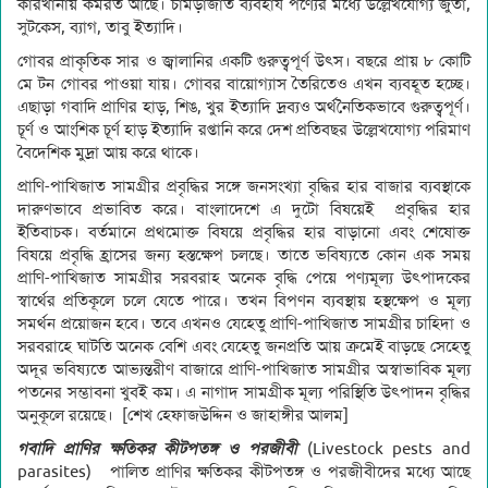
কারখানায় কর্মরত আছে। চামড়াজাত ব্যবহার্য পণ্যের মধ্যে উল্লেখযোগ্য জুতা,
সুটকেস, ব্যাগ, তাবু ইত্যাদি।
গোবর প্রাকৃতিক সার ও জ্বালানির একটি গুরুত্বপূর্ণ উৎস। বছরে প্রায় ৮ কোটি
মে টন গোবর পাওয়া যায়। গোবর বায়োগ্যাস তৈরিতেও এখন ব্যবহূত হচ্ছে।
এছাড়া গবাদি প্রাণির হাড়, শিঙ, খুর ইত্যাদি দ্রব্যও অর্থনৈতিকভাবে গুরুত্বপূর্ণ।
চূর্ণ ও আংশিক চূর্ণ হাড় ইত্যাদি রপ্তানি করে দেশ প্রতিবছর উল্লেখযোগ্য পরিমাণ
বৈদেশিক মুদ্রা আয় করে থাকে।
প্রাণি-পাখিজাত সামগ্রীর প্রবৃদ্ধির সঙ্গে জনসংখ্যা বৃদ্ধির হার বাজার ব্যবস্থাকে
দারুণভাবে প্রভাবিত করে। বাংলাদেশে এ দুটো বিষয়েই প্রবৃদ্ধির হার
ইতিবাচক। বর্তমানে প্রথমোক্ত বিষয়ে প্রবৃদ্ধির হার বাড়ানো এবং শেষোক্ত
বিষয়ে প্রবৃদ্ধি হ্রাসের জন্য হস্তক্ষেপ চলছে। তাতে ভবিষ্যতে কোন এক সময়
প্রাণি-পাখিজাত সামগ্রীর সরবরাহ অনেক বৃদ্ধি পেয়ে পণ্যমূল্য উৎপাদকের
স্বার্থের প্রতিকূলে চলে যেতে পারে। তখন বিপণন ব্যবস্থায় হস্থক্ষেপ ও মূল্য
সমর্থন প্রয়োজন হবে। তবে এখনও যেহেতু প্রাণি-পাখিজাত সামগ্রীর চাহিদা ও
সরবরাহে ঘাটতি অনেক বেশি এবং যেহেতু জনপ্রতি আয় ক্রমেই বাড়ছে সেহেতু
অদূর ভবিষ্যতে আভ্যন্তরীণ বাজারে প্রাণি-পাখিজাত সামগ্রীর অস্বাভাবিক মূল্য
পতনের সম্ভাবনা খুবই কম। এ নাগাদ সামগ্রীক মূল্য পরিস্থিতি উৎপাদন বৃদ্ধির
অনুকূলে রয়েছে। [শেখ হেফাজউদ্দিন ও জাহাঙ্গীর আলম]
গবাদি প্রাণির ক্ষতিকর কীটপতঙ্গ ও পরজীবী
(Livestock pests and
parasites) পালিত প্রাণির ক্ষতিকর কীটপতঙ্গ ও পরজীবীদের মধ্যে আছে