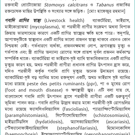
রক্তবাহী প্রোটোজোয়া
Stomoxys calcitrans
ও
Tabanus
প্রজাতির
রক্তচোষক মাছির উপস্থিতি ও সংখ্যার সঙ্গে জড়িত। [মোঃ হাফেজুর রহমান]
গবাদি প্রাণির স্বাস্থ্য
(Livestock health) ব্যাকটেরিয়া, ভাইরাস,
মাইকোপ্লাজমা (mycoplasma), বা পরজীবী প্রাণীর সংক্রমণ অথবা বিপাক
ক্রিয়ায় ভারসাম্যের কারণে একটি প্রাণির স্বাস্থ্যের ক্ষতি হতে পারে। তদুপরি,
আপাতদৃষ্টিতে স্বাস্থ্যবান একটি প্রাণির ভালো প্রজনন স্বাস্থ্য থাকবে এমনও কোন
নিশ্চয়তা নেই। গর্ভধারণে ব্যর্থতা, প্রজননক্ষমতা লোপ, ভ্রূণাবস্থায় মৃত্যু ও
গর্ভপাত এবং স্ত্রী প্রাণির অন্যান্য রোগের সঙ্গে প্রায়শ দুর্বল প্রজনন কর্মকান্ড
সম্পর্কিত থাকে। ব্যাকটেরিয়া বা ভাইরাস-সৃষ্ট ব্যাধি স্বাভাবিকভাবে একটি প্রাণির
মৃত্যুর কারণ হয়, অথচ পরজীবী প্রাণীরা প্রধানত প্রাণির উৎপাদন হ্রাস করে,
যদিও পরজীবী কর্তৃক গবাদি প্রাণি মৃত্যুর অনেক উদাহরণ রয়েছে।
ব্যাকটেরিয়া-সৃষ্ট বড় ব্যাধির মধ্যে রক্তদূষণ একটি, অথচ ভাইরাস সৃষ্ট ব্যাধির
মধ্যে রয়েছে peste des petits ruminants (ppr), পা ও মুখের রোগ
(foot and mouth disease) ও ক্ষণস্থায়ী জ্বর। এটি বলা যায় যে,
বাংলাদেশে গবাদি প্রাণি উৎপাদন হ্রাসে পরজীবী প্রাণীরা একটি গুরুত্বপূর্ণ
ভূমিকা পালন করে। গবাদি প্রাণির উল্লেখ করার মতো পরজীবী-সৃষ্ট রোগগুলির
মধ্যে রয়েছে ফ্যাসসিওলিয়্যাসিস (fascioliasis), প্যার‌্যাম্ফিস্টোমিয়্যাসিস
(paramphistomiasis), সিস্টোসোমিয়্যাসিস (schistosomiasis),
হাইড্যাটিডসিস (hydatidosis), অ্যাসক্যারিয়্যাসিস (ascariasis),
স্টেফ্যানোফাইল্যারিয়্যাসিস (stephanofilariasis), হিমোনকোসিস
(haemonchosis), ইসোফ্যাগোস্টোমিয়্যাসিস (oesophagostomiasis)