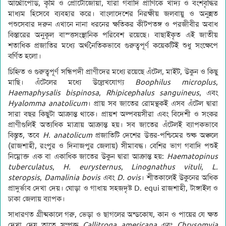
আর্থ্রোপোড, কৃমি ও প্রোটোজোয়া, যারা গবাদি প্রাণিকে খাদ্য ও বংশবৃদ্ধির
মাধ্যম হিসেবে ব্যবহার করে। বাংলাদেশের নিরক্ষীয় জলবায়ু ও অনুন্নত
পশুসেবার দরুন এখানে নানা ধরনের ক্ষতিকর কীটপতঙ্গ ও পরজীবীর অবাধ
বিস্তারের অনুকূল বাস্ত্তসংস্থানিক পরিবেশ রয়েছে। বাছাইকৃত এই জাতীয়
শতাধিক প্রজাতির মধ্যে অর্থনৈতিকভাবে গুরুত্বপূর্ণ কয়েকটিই শুধু সংক্ষেপে
বর্ণিত হলো।
চিহ্নিত ও গুরুত্বপূর্ণ সন্ধিপদী প্রাণীদের মধ্যে রয়েছে এঁটেল, মাইট, উকুন ও কিছু
মাছি। এঁটেলের মধ্যে উল্লেখযোগ্য
Boophilus microplus
,
Haemaphysalis bispinosa
,
Rhipicephalus sanguineus
, এবং
Hyalomma anatolicum
। প্রায় সব জাতের রোমন্থকই এসব এঁটেল দ্বারা
সারা বছর কিছুটা আক্রান্ত থাকে। প্রায়শ অল্পবয়সীরা এবং বিদেশী ও সংকর
প্রাণীগুলিই অত্যধিক মাত্রায় আক্রান্ত হয়। সব জাতের এঁটেলই ব্যাপকভাবে
বিস্তৃত, তবে
H. anatolicum
প্রজাতিটি দেশের উত্তর-পশ্চিমের শুষ্ক অঞ্চলে
(রাজশাহী, রংপুর ও দিনাজপুর জেলায়) সীমাবদ্ধ। বেশির ভাগ গবাদি পশুই
নিম্নোক্ত এক বা একাধিক জাতের উকুন দ্বারা আক্রান্ত হয়:
Haematopinus
tuberculatus
,
H. eurysternus
,
Linognathus vituli
,
L.
steropsis
,
Damalinia bovis
এবং
D. ovis
। শীতকালেই উকুনের অধিক
প্রাদুর্ভাব দেখা দেয়। ঘোড়া ও গাধায় সহজদৃষ্ট D. equi রাজশাহী, টাঙ্গাইল ও
ঢাকা জেলায় ব্যাপক।
সাধারণত গ্রীষ্মকালে গরু, ভেড়া ও ছাগলের অন্ডকোষ, কান ও পায়ের যে ক্ষত
দেখা দেয় তাতে সম্পৃক্ত
Callitroga americana
এবং
Chrysomyia